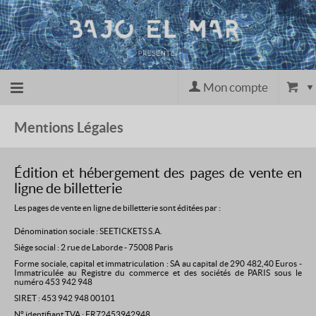
Mon compte
Accueil
Mentions Légales
billetterie
Édition et hébergement des pages de vente en
ligne de billetterie
Site
Les pages de vente en ligne de billetterie sont éditées par :
Dénomination sociale : SEETICKETS S.A.
officiel
Siège social : 2 rue de Laborde - 75008 Paris
Forme sociale, capital et immatriculation : SA au capital de 290 482,40 Euros -
Immatriculée au Registre du commerce et des sociétés de PARIS sous le
numéro 453 942 948
SIRET : 453 942 948 00101
N° identifiant TVA : FR72453942948