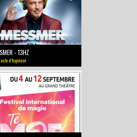
SMER - 13HZ
acle d’hypnose