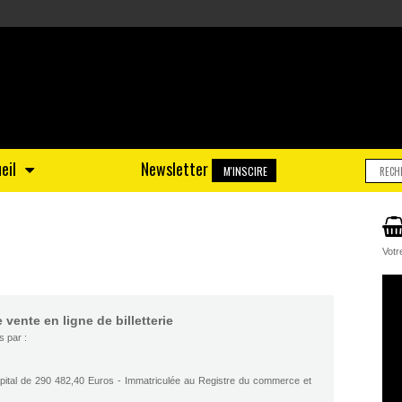
eil
Newsletter
M'INSCIRE
Votr
vente en ligne de billetterie
s par :
capital de 290 482,40 Euros - Immatriculée au Registre du commerce et