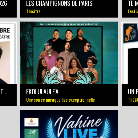
026
LES CHAMPIGNONS DE PARIS
TE 
Théâtre
Festi
CLÉMENT BLOUIN MAGICIEN, C'EST PAS UN MÉTIER…
EKOLULAULE'A
UN 
Une soirée musique live exceptionnelle
Théâ