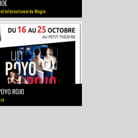
MOE
val International de Magie
POYO ROJO
tre