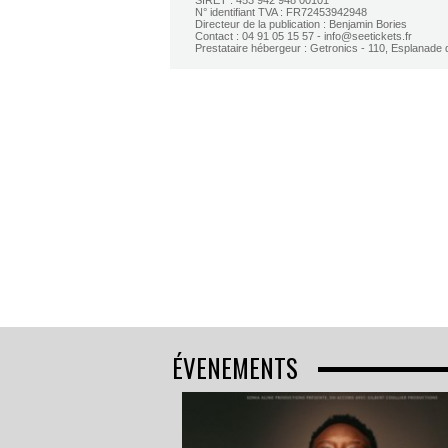
SIRET : 453 942 948 00101
N° identifiant TVA : FR72453942948
Directeur de la publication : Benjamin Bories
Contact : 04 91 05 15 57 - info@seetickets.fr
Prestataire hébergeur : Getronics - 110, Esplanade
ÉVENEMENTS