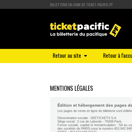
BILLETTERIE EN LIGNE DE TICKET-PACIFIC.PF
Retour au site
Retour à l'accu
MENTIONS LÉGALES
Édition et hébergement des pages de 
Les pages de vente en ligne de billetterie sont éditée
Dénomination sociale : SEETICKETS S.A.
Siège social : 2 rue de Laborde - 75008 Paris
Forme sociale, capital et immatriculation : SA au 
des sociétés de PARIS sous le numéro 453 942 948