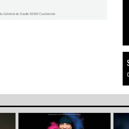
 du Général de Gaulle 92400 Courbevoie