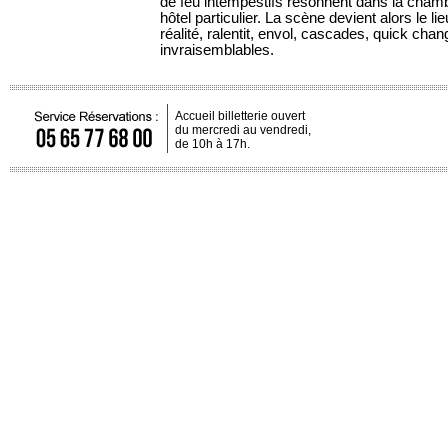
de feu intempestifs résonnent dans la cham
hôtel particulier. La scène devient alors le li
réalité, ralentit, envol, cascades, quick cha
invraisemblables.
Accueil billetterie ouvert
du mercredi au vendredi,
de 10h à 17h.