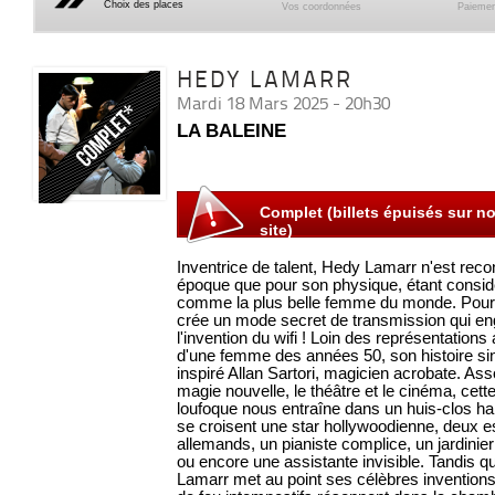
Choix des places
Vos coordonnées
Paiemen
HEDY LAMARR
Mardi 18 Mars 2025 - 20h30
LA BALEINE
Complet (billets épuisés sur no
site)
Inventrice de talent, Hedy Lamarr n'est rec
époque que pour son physique, étant consid
comme la plus belle femme du monde. Pourta
crée un mode secret de transmission qui e
l'invention du wifi ! Loin des représentations
d'une femme des années 50, son histoire sin
inspiré Allan Sartori, magicien acrobate. Ass
magie nouvelle, le théâtre et le cinéma, cett
loufoque nous entraîne dans un huis-clos ha
se croisent une star hollywoodienne, deux e
allemands, un pianiste complice, un jardinie
ou encore une assistante invisible. Tandis 
Lamarr met au point ses célèbres invention