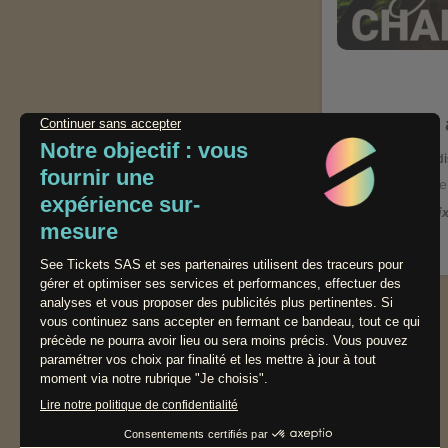
Soirée
Les samedis
Domaine 
Prix
Contact / Assistance