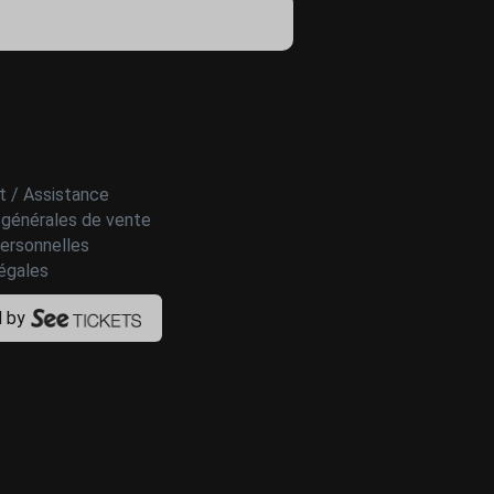
t / Assistance
 générales de vente
ersonnelles
égales
 by