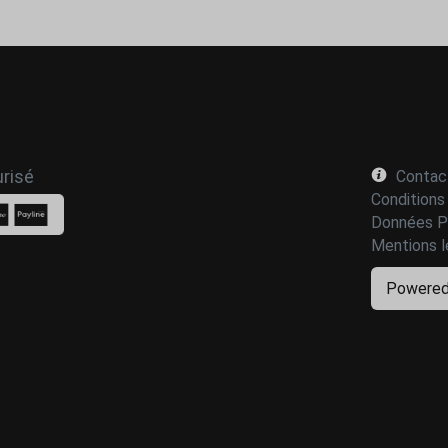
risé
Contac
Conditions
Données P
Mentions l
Powered