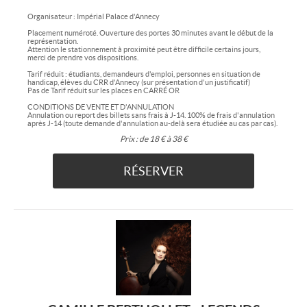
Organisateur : Impérial Palace d'Annecy
Placement numéroté. Ouverture des portes 30 minutes avant le début de la
représentation.
Attention le stationnement à proximité peut être difficile certains jours,
merci de prendre vos dispositions.
Tarif réduit : étudiants, demandeurs d'emploi, personnes en situation de
handicap, élèves du CRR d'Annecy (sur présentation d'un justificatif)
Pas de Tarif réduit sur les places en CARRÉ OR
CONDITIONS DE VENTE ET D'ANNULATION
Annulation ou report des billets sans frais à J-14. 100% de frais d'annulation
après J-14 (toute demande d'annulation au-delà sera étudiée au cas par cas).
Prix :
de 18 € à 38 €
RÉSERVER