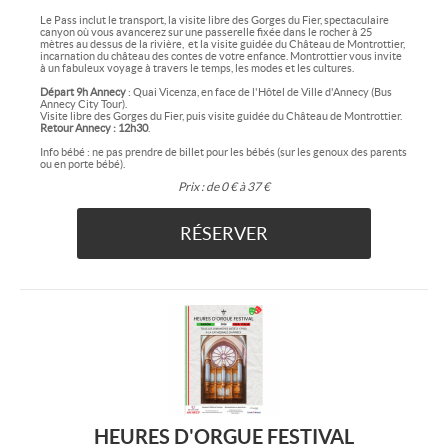
Le Pass inclut le transport, la visite libre des Gorges du Fier, spectaculaire
canyon où vous avancerez sur une passerelle fixée dans le rocher à 25
mètres au dessus de la rivière, et la visite guidée du Château de Montrottier,
incarnation du château des contes de votre enfance. Montrottier vous invite
à un fabuleux voyage à travers le temps, les modes et les cultures.
Départ 9h Annecy
: Quai Vicenza, en face de l'Hôtel de Ville d'Annecy (Bus
Annecy City Tour).
Visite libre des Gorges du Fier, puis visite guidée du Château de Montrottier.
Retour Annecy : 12h30
.
Info bébé : ne pas prendre de billet pour les bébés (sur les genoux des parents
ou en porte bébé).
Prix :
de 0 € à 37 €
RÉSERVER
HEURES D'ORGUE FESTIVAL