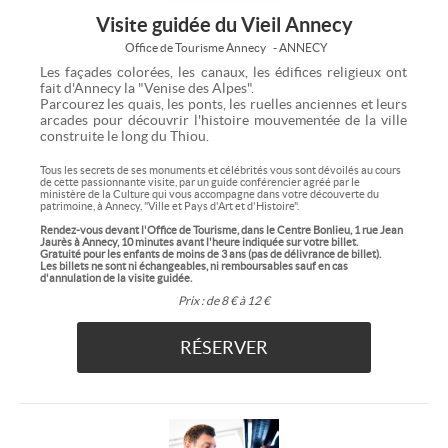
Visite guidée du Vieil Annecy
Office de Tourisme Annecy
- ANNECY
Les façades colorées, les canaux, les édifices religieux ont
fait d'Annecy la "Venise des Alpes".
Parcourez les quais, les ponts, les ruelles anciennes et leurs
arcades pour découvrir l'histoire mouvementée de la ville
construite le long du Thiou.
Tous les secrets de ses monuments et célébrités vous sont dévoilés au cours
de cette passionnante visite, par un guide conférencier agréé par le
ministère de la Culture qui vous accompagne dans votre découverte du
patrimoine, à Annecy, "Ville et Pays d'Art et d'Histoire".
Rendez-vous devant l'Office de Tourisme, dans le Centre Bonlieu, 1 rue Jean
Jaurès à Annecy, 10 minutes avant l'heure indiquée sur votre billet.
Gratuité pour les enfants de moins de 3 ans (pas de délivrance de billet).
Les billets ne sont ni échangeables, ni remboursables sauf en cas
d'annulation de la visite guidée.
Prix :
de 8 € à 12 €
RÉSERVER