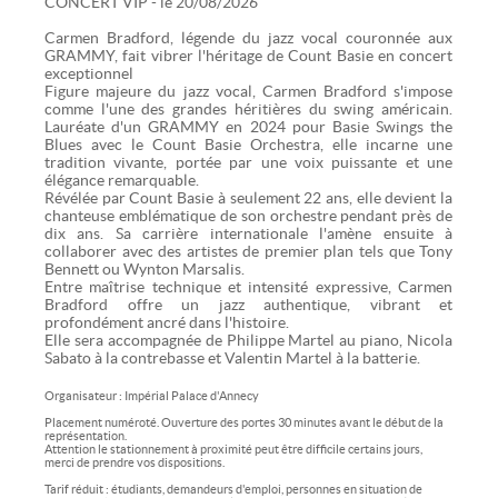
CONCERT VIP - le 20/08/2026
Carmen Bradford, légende du jazz vocal couronnée aux
GRAMMY, fait vibrer l'héritage de Count Basie en concert
exceptionnel
Figure majeure du jazz vocal, Carmen Bradford s'impose
comme l'une des grandes héritières du swing américain.
Lauréate d'un GRAMMY en 2024 pour Basie Swings the
Blues avec le Count Basie Orchestra, elle incarne une
tradition vivante, portée par une voix puissante et une
élégance remarquable.
Révélée par Count Basie à seulement 22 ans, elle devient la
chanteuse emblématique de son orchestre pendant près de
dix ans. Sa carrière internationale l'amène ensuite à
collaborer avec des artistes de premier plan tels que Tony
Bennett ou Wynton Marsalis.
Entre maîtrise technique et intensité expressive, Carmen
Bradford offre un jazz authentique, vibrant et
profondément ancré dans l'histoire.
Elle sera accompagnée de Philippe Martel au piano, Nicola
Sabato à la contrebasse et Valentin Martel à la batterie.
Organisateur : Impérial Palace d'Annecy
Placement numéroté. Ouverture des portes 30 minutes avant le début de la
représentation.
Attention le stationnement à proximité peut être difficile certains jours,
merci de prendre vos dispositions.
Tarif réduit : étudiants, demandeurs d'emploi, personnes en situation de