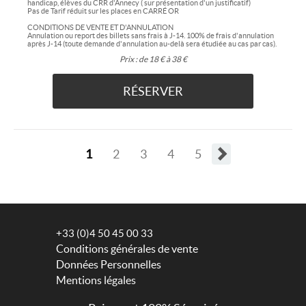
handicap, élèves du CRR d'Annecy ( sur présentation d'un justificatif)
Pas de Tarif réduit sur les places en CARRÉ OR
CONDITIONS DE VENTE ET D'ANNULATION
Annulation ou report des billets sans frais à J-14. 100% de frais d'annulation
après J-14 (toute demande d'annulation au-delà sera étudiée au cas par cas).
Prix :
de 18 € à 38 €
RÉSERVER
1
2
3
4
5
+33 (0)4 50 45 00 33
Conditions générales de vente
Données Personnelles
Mentions légales