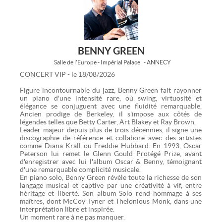
BENNY GREEN
Salle de l'Europe - Impérial Palace
- ANNECY
CONCERT VIP - le 18/08/2026
Figure incontournable du jazz, Benny Green fait rayonner
un piano d'une intensité rare, où swing, virtuosité et
élégance se conjuguent avec une fluidité remarquable.
Ancien prodige de Berkeley, il s'impose aux côtés de
légendes telles que Betty Carter, Art Blakey et Ray Brown.
Leader majeur depuis plus de trois décennies, il signe une
discographie de référence et collabore avec des artistes
comme Diana Krall ou Freddie Hubbard. En 1993, Oscar
Peterson lui remet le Glenn Gould Protégé Prize, avant
d'enregistrer avec lui l'album Oscar & Benny, témoignant
d'une remarquable complicité musicale.
En piano solo, Benny Green révèle toute la richesse de son
langage musical et captive par une créativité à vif, entre
héritage et liberté. Son album Solo rend hommage à ses
maîtres, dont McCoy Tyner et Thelonious Monk, dans une
interprétation libre et inspirée.
Un moment rare à ne pas manquer.