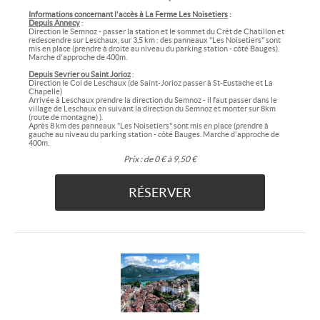
Informations concernant l'accès à La Ferme Les Noisetiers
:
Depuis Annecy
:
Direction le Semnoz - passer la station et le sommet du Crêt de Chatillon et
redescendre sur Leschaux, sur 3,5 km : des panneaux "Les Noisetiers" sont
mis en place (prendre à droite au niveau du parking station - côté Bauges).
Marche d'approche de 400m.
Depuis Sevrier ou Saint Jorioz
:
Direction le Col de Leschaux (de Saint-Jorioz passer à St-Eustache et La
Chapelle)
Arrivée à Leschaux prendre la direction du Semnoz - il faut passer dans le
village de Leschaux en suivant la direction du Semnoz et monter sur 8km
(route de montagne) ).
Après 8 km des panneaux "Les Noisetiers" sont mis en place (prendre à
gauche au niveau du parking station - côté Bauges. Marche d'approche de
400m.
Prix :
de 0 € à 9,50 €
RÉSERVER