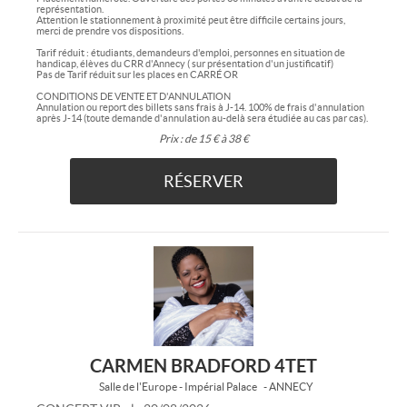
représentation.
Attention le stationnement à proximité peut être difficile certains jours,
merci de prendre vos dispositions.
Tarif réduit : étudiants, demandeurs d'emploi, personnes en situation de
handicap, élèves du CRR d'Annecy ( sur présentation d'un justificatif)
Pas de Tarif réduit sur les places en CARRÉ OR
CONDITIONS DE VENTE ET D'ANNULATION
Annulation ou report des billets sans frais à J-14. 100% de frais d'annulation
après J-14 (toute demande d'annulation au-delà sera étudiée au cas par cas).
Prix :
de 15 € à 38 €
RÉSERVER
CARMEN BRADFORD 4TET
Salle de l'Europe - Impérial Palace
- ANNECY