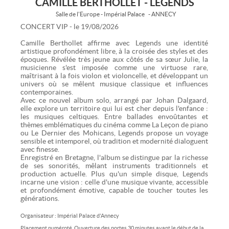
CAMILLE BERTHOLLET - LEGENDS
Salle de l'Europe - Impérial Palace
- ANNECY
CONCERT VIP - le 19/08/2026
Camille Berthollet affirme avec Legends une identité
artistique profondément libre, à la croisée des styles et des
époques. Révélée très jeune aux côtés de sa sœur Julie, la
musicienne s'est imposée comme une virtuose rare,
maîtrisant à la fois violon et violoncelle, et développant un
univers où se mêlent musique classique et influences
contemporaines.
Avec ce nouvel album solo, arrangé par Johan Dalgaard,
elle explore un territoire qui lui est cher depuis l'enfance :
les musiques celtiques. Entre ballades envoûtantes et
thèmes emblématiques du cinéma comme La Leçon de piano
ou Le Dernier des Mohicans, Legends propose un voyage
sensible et intemporel, où tradition et modernité dialoguent
avec finesse.
Enregistré en Bretagne, l'album se distingue par la richesse
de ses sonorités, mêlant instruments traditionnels et
production actuelle. Plus qu'un simple disque, Legends
incarne une vision : celle d'une musique vivante, accessible
et profondément émotive, capable de toucher toutes les
générations.
Organisateur : Impérial Palace d'Annecy
Placement numéroté. Ouverture des portes 30 minutes avant le début de la