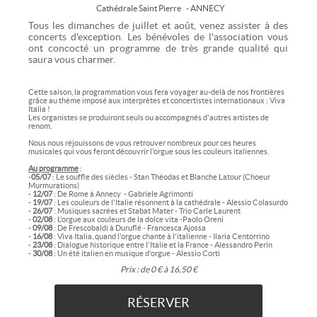
Cathédrale Saint Pierre
- ANNECY
Tous les dimanches de juillet et août, venez assister à des
concerts d'exception. Les bénévoles de l'association vous
ont concocté un programme de très grande qualité qui
saura vous charmer.
Cette saison, la programmation vous fera voyager au-delà de nos frontières
grâce au thème imposé aux interprètes et concertistes internationaux : Viva
Italia !
Les organistes se produiront seuls ou accompagnés d'autres artistes de
renom.
Nous nous réjouissons de vous retrouver nombreux pour ces heures
musicales qui vous feront découvrir l'orgue sous les couleurs italiennes.
Au programme
:
-
05/07
: Le souffle des siècles - Stan Théodas et Blanche Latour (Choeur
Murmurations)
-
12/07
: De Rome à Annecy - Gabriele Agrimonti
-
19/07
: Les couleurs de l'Italie résonnent à la cathédrale - Alessio Colasurdo
-
26/07
: Musiques sacrées et Stabat Mater - Trio Carle Laurent
-
02/08
: L'orgue aux couleurs de la dolce vita -Paolo Oreni
-
09/08
: De Frescobaldi à Duruflé - Francesca Ajossa
-
16/08
: Viva Italia, quand l'orgue chante à l'italienne - Ilaria Centorrino
-
23/08
: Dialogue historique entre l'Italie et la France - Alessandro Perin
-
30/08
: Un été italien en musique d'orgue - Alessio Corti
Prix :
de 0 € à 16,50 €
RÉSERVER