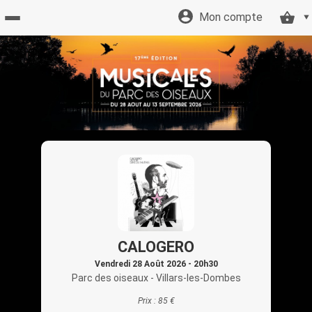
Mon compte
Accueil
billetterie
Site
officiel
CALOGERO
Vendredi 28 Août 2026 - 20h30
Parc des oiseaux
- Villars-les-Dombes
Prix :
85 €