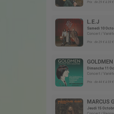
Prix :
de 29 € à 39
L.E.J
Samedi 10 Octo
Concert
Variét
Prix :
de 29 € à 32
GOLDMEN
Dimanche 11 Oc
Concert
Variét
Prix :
de 44 € à 59
MARCUS 
Jeudi 15 Octobr
Concert
Reggae