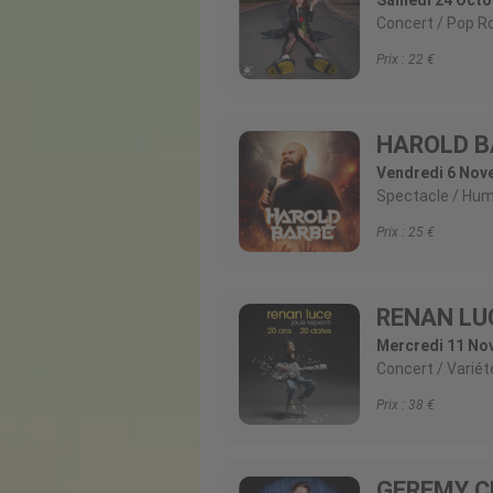
Concert
Pop R
Prix :
22
HAROLD B
Vendredi 6 Nov
Spectacle
Hum
Prix :
25
RENAN LU
Mercredi 11 No
Concert
Variét
Prix :
38
GEREMY C