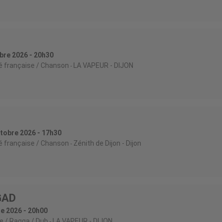
bre 2026 - 20h30
é française / Chanson
LA VAPEUR
- DIJON
tobre 2026 - 17h30
é française / Chanson
Zénith de Dijon
- Dijon
GAD
e 2026 - 20h00
 / Ragga / Dub
LA VAPEUR
- DIJON