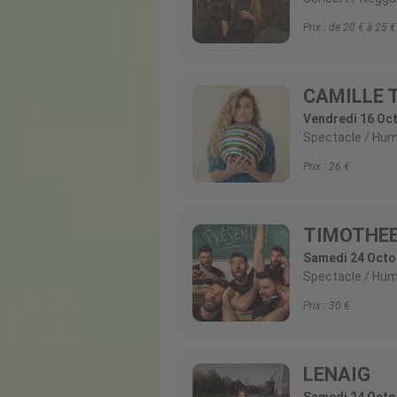
Prix :
de 20 € à 25
CAMILLE 
Vendredi 16 Oct
Spectacle
Hum
Prix :
26
TIMOTHE
Samedi 24 Octo
Spectacle
Hum
Prix :
30
LENAIG
Samedi 24 Octo