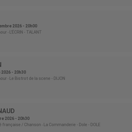
embre 2026 - 20h00
our
L'ÉCRIN
- TALANT
N
 2026 - 20h30
our
Le Bistrot de la scene
- DIJON
ENAUD
re 2026 - 20h30
é française / Chanson
La Commanderie - Dole
- DOLE