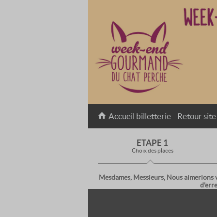
Accueil billetterie
Retour site
ETAPE 1
Choix des places
Mesdames, Messieurs, Nous aimerions vous
d'err