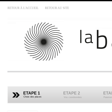
RETOUR À L'ACCUEIL
RETOUR AU SITE
ETAPE 1
ETAPE 2
ETA
Choix des places
Vos coordonnées
Paiemen