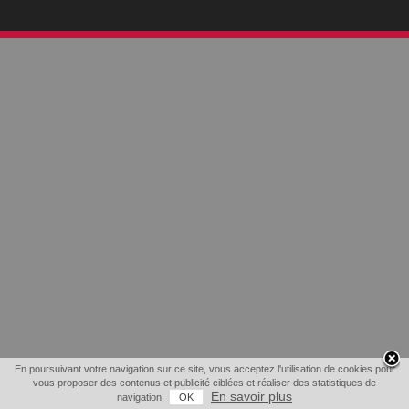
En poursuivant votre navigation sur ce site, vous acceptez l'utilisation de cookies pour
vous proposer des contenus et publicité ciblées et réaliser des statistiques de
En savoir plus
navigation.
OK