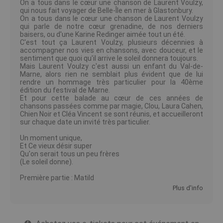
On a tous dans le cœur une chanson de Laurent Voulzy,
qui nous fait voyager de Belle-Île en mer à Glastonbury.
On a tous dans le cœur une chanson de Laurent Voulzy
qui parle de notre cœur grenadine, de nos derniers
baisers, ou d'une Karine Redinger aimée tout un été.
C'est tout ça Laurent Voulzy, plusieurs décennies à
accompagner nos vies en chansons, avec douceur, et le
sentiment que quoi qu'il arrive le soleil donnera toujours.
Mais Laurent Voulzy c'est aussi un enfant du Val-de-
Marne, alors rien ne semblait plus évident que de lui
rendre un hommage très particulier pour la 40ème
édition du festival de Marne.
Et pour cette balade au cœur de ces années de
chansons passées comme par magie, Clou, Laura Cahen,
Chien Noir et Cléa Vincent se sont réunis, et accueilleront
sur chaque date un invité très particulier.
Un moment unique,
Et Ce vieux désir super
Qu′on serait tous un peu frères
(Le soleil donne).
Première partie : Matild
Plus d'info