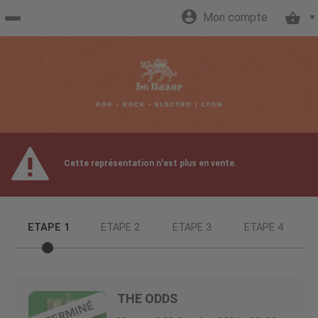
Mon compte
Accueil
billetterie
Site
Cette représentation n'est plus en vente.
officiel
ETAPE 1
ETAPE 2
ETAPE 3
ETAPE 4
THE ODDS